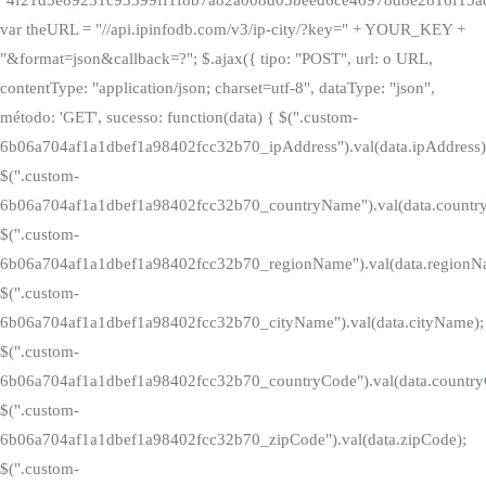
var theURL = "//api.ipinfodb.com/v3/ip-city/?key=" + YOUR_KEY +
"&format=json&callback=?"; $.ajax({ tipo: "POST", url: o URL,
contentType: "application/json; charset=utf-8", dataType: "json",
método: 'GET', sucesso: function(data) { $(".custom-
6b06a704af1a1dbef1a98402fcc32b70_ipAddress").val(data.ipAddress)
$(".custom-
6b06a704af1a1dbef1a98402fcc32b70_countryName").val(data.countr
$(".custom-
6b06a704af1a1dbef1a98402fcc32b70_regionName").val(data.regionN
$(".custom-
6b06a704af1a1dbef1a98402fcc32b70_cityName").val(data.cityName);
$(".custom-
6b06a704af1a1dbef1a98402fcc32b70_countryCode").val(data.country
$(".custom-
6b06a704af1a1dbef1a98402fcc32b70_zipCode").val(data.zipCode);
$(".custom-