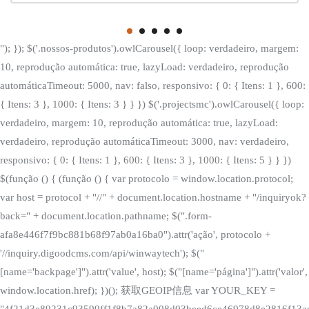
"); }); $('.nossos-produtos').owlCarousel({ loop: verdadeiro, margem:
10, reprodução automática: true, lazyLoad: verdadeiro, reprodução
automáticaTimeout: 5000, nav: falso, responsivo: { 0: { Itens: 1 }, 600:
{ Itens: 3 }, 1000: { Itens: 3 } } }) $('.projectsmc').owlCarousel({ loop:
verdadeiro, margem: 10, reprodução automática: true, lazyLoad:
verdadeiro, reprodução automáticaTimeout: 3000, nav: verdadeiro,
responsivo: { 0: { Itens: 1 }, 600: { Itens: 3 }, 1000: { Itens: 5 } } })
$(função () { (função () { var protocolo = window.location.protocol;
var host = protocol + "//" + document.location.hostname + "/inquiryok?
back=" + document.location.pathname; $(".form-
afa8e446f7f9bc881b68f97ab0a16ba0").attr('ação', protocolo +
'//inquiry.digoodcms.com/api/winwaytech'); $("
[name='backpage']").attr('value', host); $("[name='página']").attr('valor',
window.location.href); })(); 获取GEOIP信息 var YOUR_KEY =
"4f21d3e89231c93599ff1f8b7a82a008d03beed6ce46978d8e2816f13a