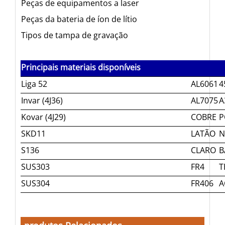
Peças de equipamentos a laser
Peças da bateria de íon de lítio
Tipos de tampa de gravação
Principais materiais disponíveis
Liga 52
AL6061
4
Invar (4J36)
AL7075
A
Kovar (4J29)
COBRE
P
SKD11
LATÃO
N
S136
CLARO
B
SUS303
FR4
T
SUS304
FR406
A